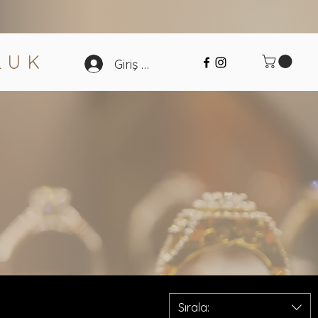
LU
K
Giriş Yap
Sırala: