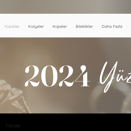
Yüzükler
Kolyeler
Küpeler
Bileklikler
Daha Fazla
2024
Yü
Filtrele: