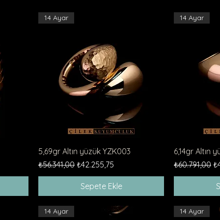
14 Ayar
14 Ayar
Hızlı Bakış
5,69gr Altın yüzük YZK003
6,14gr Altın
Normal Fiyat
İndirimli Fiyat
Normal Fiyat
İn
₺56.341,00
₺42.255,75
₺60.791,00
₺
Sepete Ekle
S
14 Ayar
14 Ayar