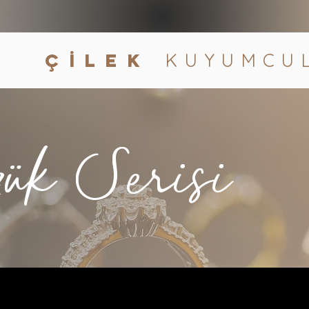
çİLEK
KUYUMCU
z
ük Serisi