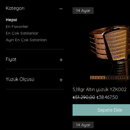
Kategori
14 Ayar
Hepsi
En Favoriler
En Çok Satılanlar
Ayın En Çok Satanları
Fiyat
₺5.643
₺51.905
Yüzük Ölçüsü
Hızlı Bakış
5,18gr Altın yüzük YZK002
6
Normal Fiyat
İndirimli Fiyat
₺51.290,00
₺38.467,50
7
8
Sepete Ekle
9
10
11
14 Ayar