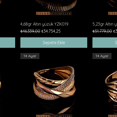
Hızlı Bakış
4,68gr Altın yüzük YZK019
5,23gr Altın
Normal Fiyat
İndirimli Fiyat
Normal Fiyat
İn
₺46.339,00
₺34.754,25
₺51.779,00
₺3
Sepete Ekle
S
14 Ayar
14 Ayar