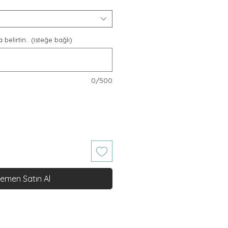
 belirtin.. (isteğe bağlı)
0/500
emen Satın Al