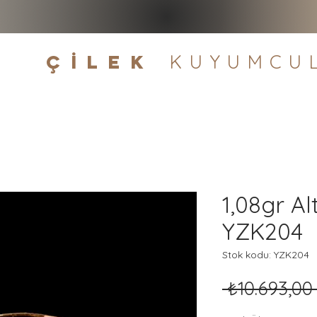
çİLEK
KUYUMCU
1,08gr Al
YZK204
Stok kodu: YZK204
 ₺10.693,00