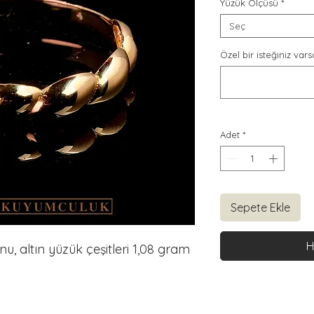
Yüzük Ölçüsü
*
Seç
Özel bir isteğiniz varsa
Adet
*
Sepete Ekle
H
u, altın yüzük çeşitleri 1,08 gram 