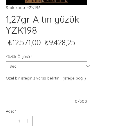
Stok kodu: YZK198
1,27gr Altın yüzük
YZK198
Normal
İndirimli
 ₺12.571,00 
₺9.428,25
Fiyat
Fiyat
Yüzük Ölçüsü
*
Özel bir isteğiniz varsa belirtin.. (isteğe bağlı)
0/500
Adet
*