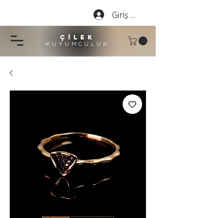
Giriş Yap
çİLEK
KUYUMCU
LU
K