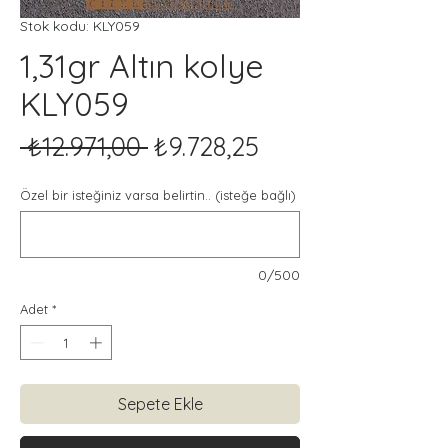
Stok kodu: KLY059
1,31gr Altın kolye
KLY059
Normal
İndirimli
 ₺12.971,00 
₺9.728,25
Fiyat
Fiyat
Özel bir isteğiniz varsa belirtin.. (isteğe bağlı)
0/500
Adet
*
Sepete Ekle