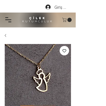
Giriş Yap
çİLEK
KUYUMCU
LU
K