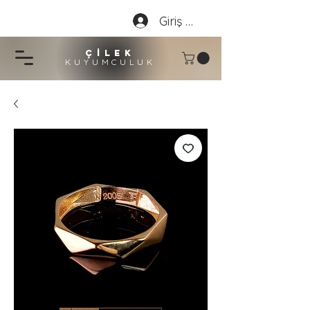
Giriş Yap
çİLEK
KUYUMCU
LU
K