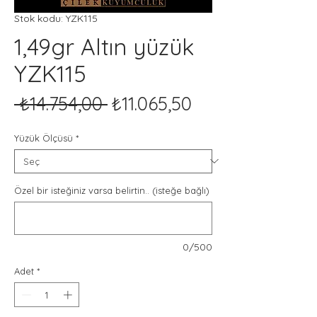
Stok kodu: YZK115
1,49gr Altın yüzük
YZK115
Normal
İndirimli
 ₺14.754,00 
₺11.065,50
Fiyat
Fiyat
Yüzük Ölçüsü
*
Özel bir isteğiniz varsa belirtin.. (isteğe bağlı)
0/500
Adet
*