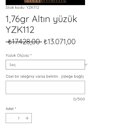
Stok kodu: YZK112
1,76gr Altın yüzük
YZK112
Normal
İndirimli
 ₺17.428,00 
₺13.071,00
Fiyat
Fiyat
Yüzük Ölçüsü
*
Özel bir isteğiniz varsa belirtin.. (isteğe bağlı)
0/500
Adet
*