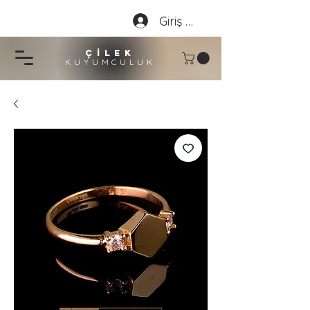
Giriş Yap
çİLEK
KUYUMCU
LU
K