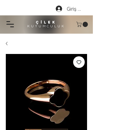
Giriş Yap
çİLEK
KUYUMCU
LU
K