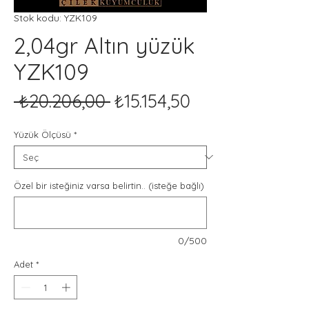
Stok kodu: YZK109
2,04gr Altın yüzük
YZK109
Normal
İndirimli
 ₺20.206,00 
₺15.154,50
Fiyat
Fiyat
Yüzük Ölçüsü
*
Özel bir isteğiniz varsa belirtin.. (isteğe bağlı)
0/500
Adet
*