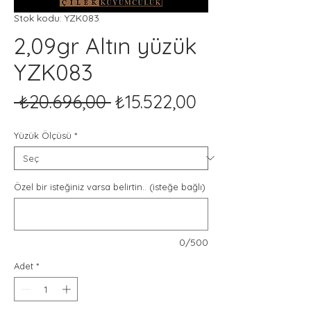
Stok kodu: YZK083
2,09gr Altın yüzük
YZK083
Normal
İndirimli
 ₺20.696,00 
₺15.522,00
Fiyat
Fiyat
Yüzük Ölçüsü
*
Özel bir isteğiniz varsa belirtin.. (isteğe bağlı)
0/500
Adet
*