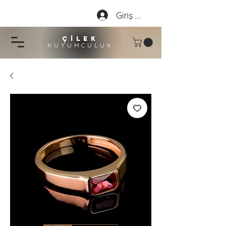
Giriş Yap
çİLEK
KUYUMCU
LU
K