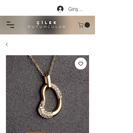
Giriş Yap
çİLEK
KUYUMCU
LU
K