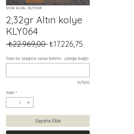
Stok kodu: KLY064
2,32gr Altın kolye
KLY064
Normal
İndirimli
 ₺22.969,00 
₺17.226,75
Fiyat
Fiyat
Özel bir isteğiniz varsa belirtin.. (isteğe bağlı)
0/500
Adet
*
Sepete Ekle