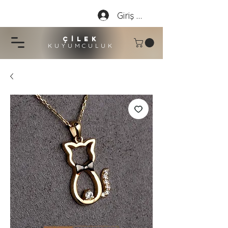
Giriş Yap
çİLEK
KUYUMCU
LU
K