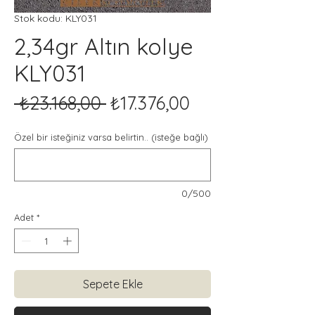
Stok kodu: KLY031
2,34gr Altın kolye
KLY031
Normal
İndirimli
 ₺23.168,00 
₺17.376,00
Fiyat
Fiyat
Özel bir isteğiniz varsa belirtin.. (isteğe bağlı)
0/500
Adet
*
Sepete Ekle