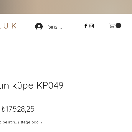
LU
K
Giriş Yap
ltın küpe KP049
Normal
İndirimli
₺17.528,25
Fiyat
Fiyat
 belirtin.. (isteğe bağlı)