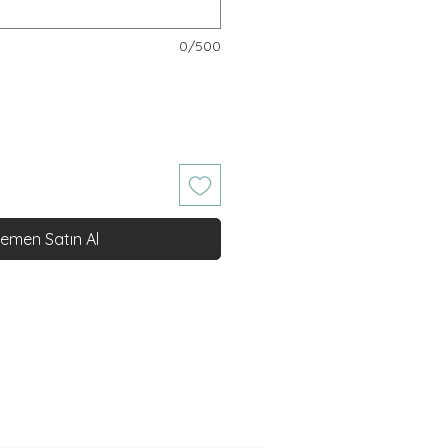
0/500
emen Satın Al