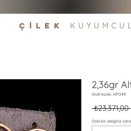
çİLEK
KUYUMCU
2,36gr A
Stok kodu: KP049
 ₺23.371,00 
Özel bir isteğiniz varsa