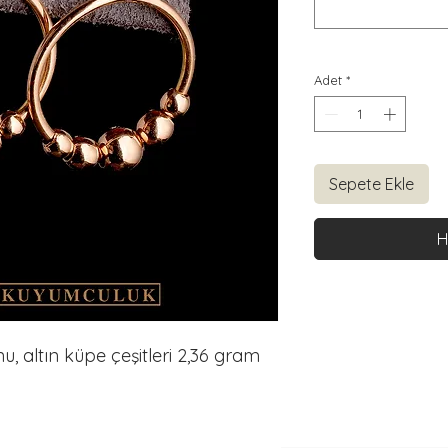
Adet
*
Sepete Ekle
H
, altın küpe çeşitleri 2,36 gram 