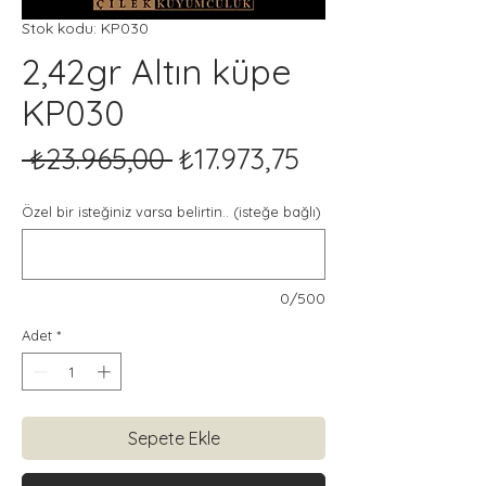
Stok kodu: KP030
2,42gr Altın küpe
KP030
Normal
İndirimli
 ₺23.965,00 
₺17.973,75
Fiyat
Fiyat
Özel bir isteğiniz varsa belirtin.. (isteğe bağlı)
0/500
Adet
*
Sepete Ekle