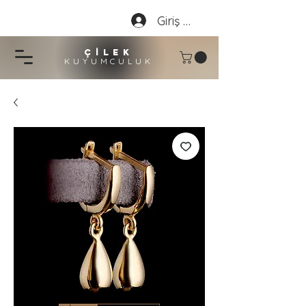
Giriş Yap
çİLEK
KUYUMCU
LU
K