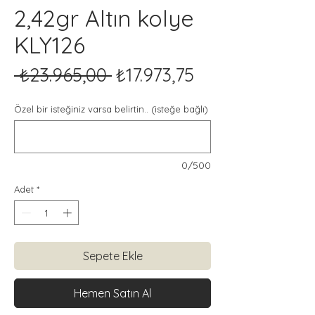
2,42gr Altın kolye
KLY126
Normal
İndirimli
 ₺23.965,00 
₺17.973,75
Fiyat
Fiyat
Özel bir isteğiniz varsa belirtin.. (isteğe bağlı)
0/500
Adet
*
Sepete Ekle
Hemen Satın Al