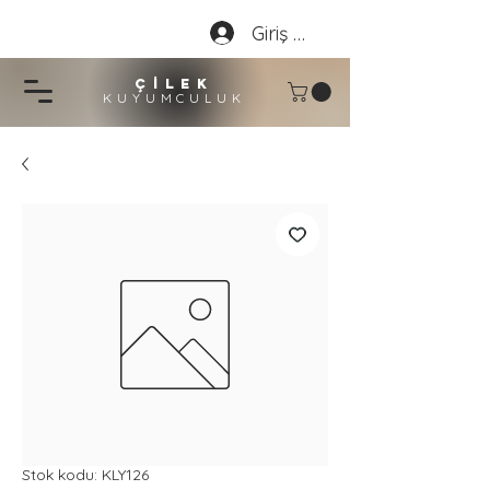
Giriş Yap
çİLEK
KUYUMCU
LU
K
Stok kodu: KLY126