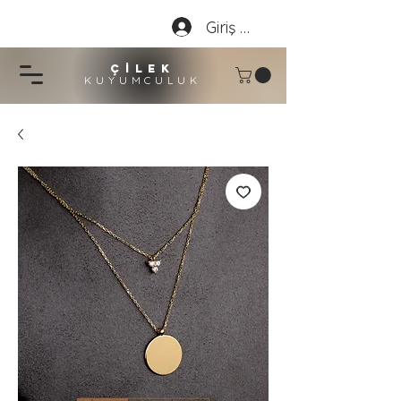
Giriş Yap
çİLEK
KUYUMCU
LU
K