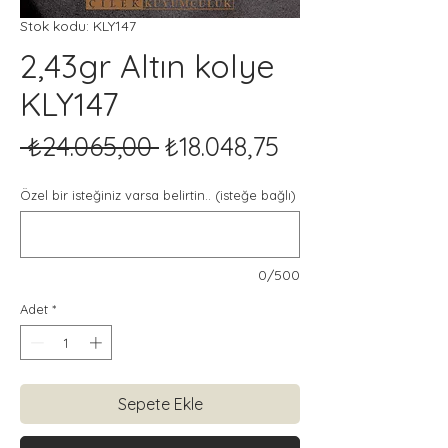
Stok kodu: KLY147
2,43gr Altın kolye
KLY147
Normal
İndirimli
 ₺24.065,00 
₺18.048,75
Fiyat
Fiyat
Özel bir isteğiniz varsa belirtin.. (isteğe bağlı)
0/500
Adet
*
Sepete Ekle