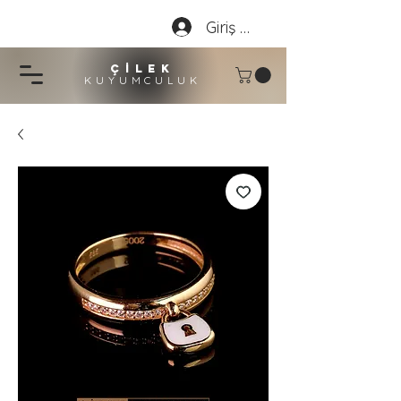
Giriş Yap
çİLEK
KUYUMCU
LU
K