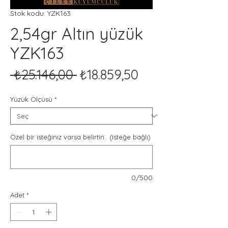
Stok kodu: YZK163
2,54gr Altın yüzük
YZK163
Normal
İndirimli
 ₺25.146,00 
₺18.859,50
Fiyat
Fiyat
Yüzük Ölçüsü
*
Özel bir isteğiniz varsa belirtin.. (isteğe bağlı)
0/500
Adet
*