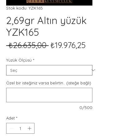
Stok kodu: YZK165
2,69gr Altın yüzük
YZK165
Normal
İndirimli
 ₺26.635,00 
₺19.976,25
Fiyat
Fiyat
Yüzük Ölçüsü
*
Özel bir isteğiniz varsa belirtin.. (isteğe bağlı)
0/500
Adet
*