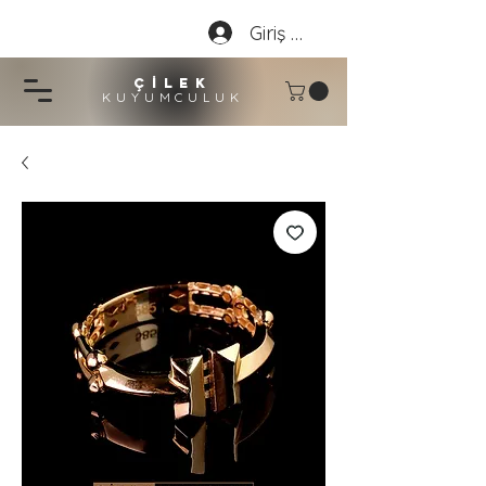
Giriş Yap
çİLEK
KUYUMCU
LU
K