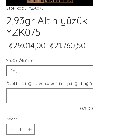
Stok kodu: YZK075
2,93gr Altın yüzük
YZK075
Normal
İndirimli
 ₺29.014,00 
₺21.760,50
Fiyat
Fiyat
Yüzük Ölçüsü
*
Özel bir isteğiniz varsa belirtin.. (isteğe bağlı)
0/500
Adet
*