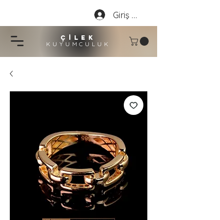
Giriş Yap
çİLEK
KUYUMCU
LU
K