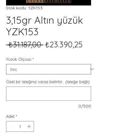
Stok kodu: YZK153
3,15gr Altın yüzük
YZK153
Normal
İndirimli
 ₺31.187,00 
₺23.390,25
Fiyat
Fiyat
Yüzük Ölçüsü
*
Özel bir isteğiniz varsa belirtin.. (isteğe bağlı)
0/500
Adet
*