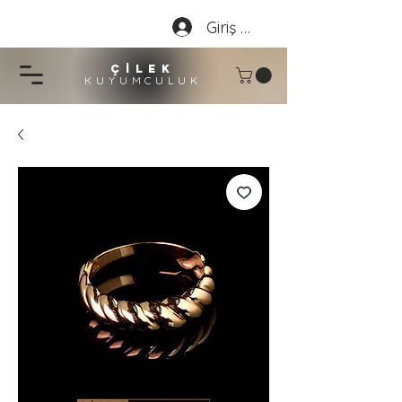
Giriş Yap
çİLEK
KUYUMCU
LU
K