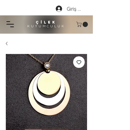
Giriş Yap
çİLEK
KUYUMCU
LU
K