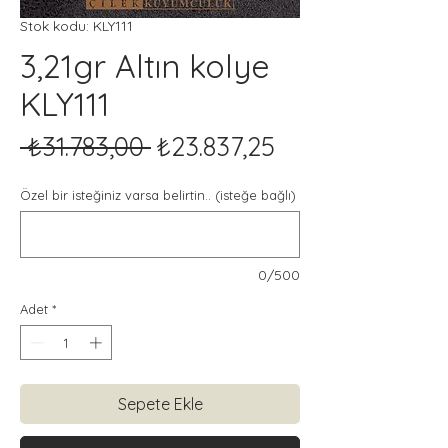
Stok kodu: KLY111
3,21gr Altın kolye
KLY111
Normal
İndirimli
 ₺31.783,00 
₺23.837,25
Fiyat
Fiyat
Özel bir isteğiniz varsa belirtin.. (isteğe bağlı)
0/500
Adet
*
Sepete Ekle