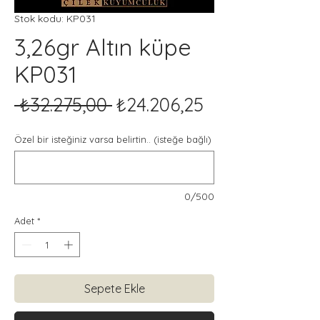
Stok kodu: KP031
3,26gr Altın küpe
KP031
Normal
İndirimli
 ₺32.275,00 
₺24.206,25
Fiyat
Fiyat
Özel bir isteğiniz varsa belirtin.. (isteğe bağlı)
0/500
Adet
*
Sepete Ekle