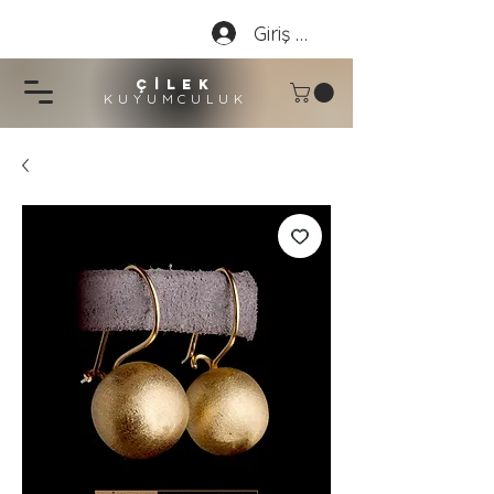
Giriş Yap
çİLEK
KUYUMCU
LU
K