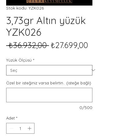
Stok kodu: YZK026
3,73gr Altın yüzük
YZK026
Normal
İndirimli
 ₺36.932,00 
₺27.699,00
Fiyat
Fiyat
Yüzük Ölçüsü
*
Özel bir isteğiniz varsa belirtin.. (isteğe bağlı)
0/500
Adet
*