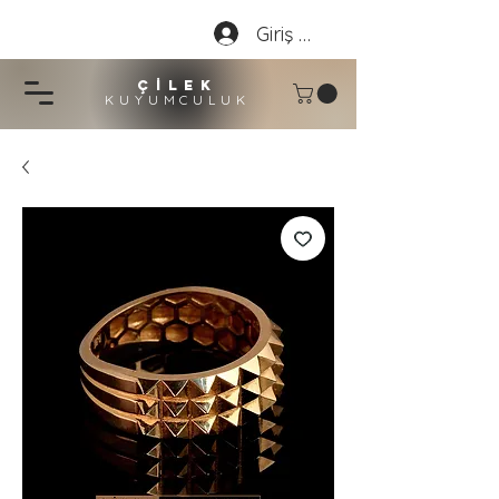
Giriş Yap
çİLEK
KUYUMCU
LU
K