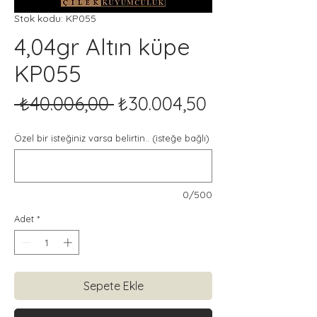
Stok kodu: KP055
4,04gr Altın küpe
KP055
Normal
İndirimli
 ₺40.006,00 
₺30.004,50
Fiyat
Fiyat
Özel bir isteğiniz varsa belirtin.. (isteğe bağlı)
0/500
Adet
*
Sepete Ekle