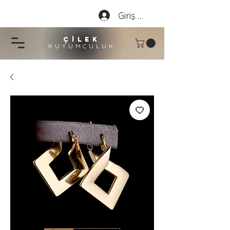
Giriş Yap
çİLEK
KUYUMCU
LU
K