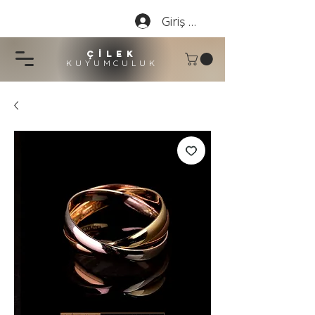
Giriş Yap
çİLEK
KUYUMCU
LU
K