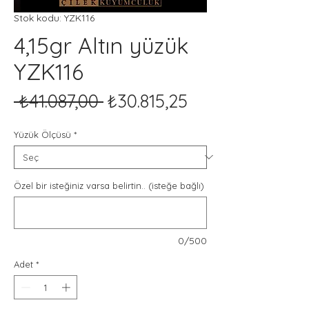
Stok kodu: YZK116
4,15gr Altın yüzük
YZK116
Normal
İndirimli
 ₺41.087,00 
₺30.815,25
Fiyat
Fiyat
Yüzük Ölçüsü
*
Özel bir isteğiniz varsa belirtin.. (isteğe bağlı)
0/500
Adet
*