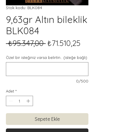
Stok kodu: BLK084
9,63gr Altın bileklik
BLK084
Normal
İndirimli
 ₺95.347,00 
₺71.510,25
Fiyat
Fiyat
Özel bir isteğiniz varsa belirtin.. (isteğe bağlı)
0/500
Adet
*
Sepete Ekle