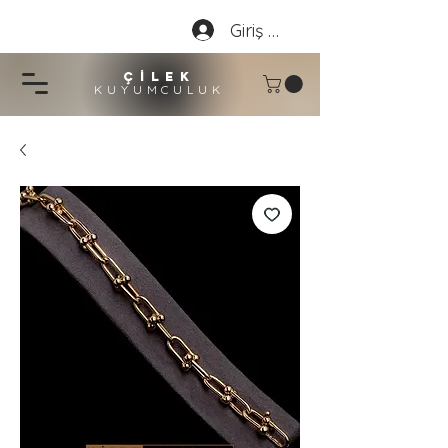
Giriş Yap
çİLEK
KUYUMCU
LU
K